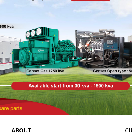
ABOUT
C