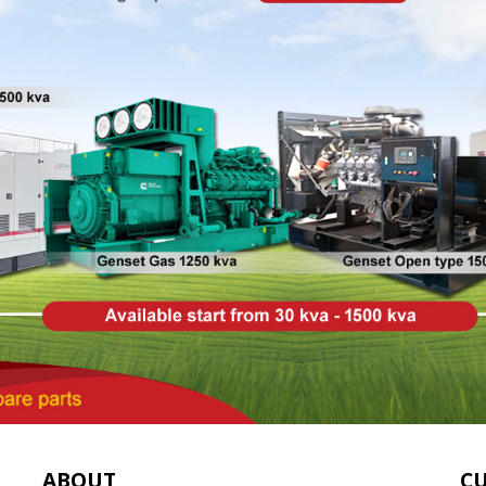
ABOUT
C